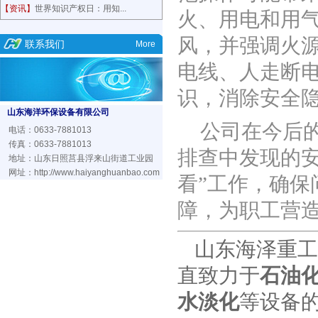
【资讯】
世界知识产权日：用知...
火、用电和用
风，并强调火
联系我们
More
电线、人走断
识，消除安全
山东海洋环保设备有限公司
公司在今后
电话：0633-7881013
传真：0633-7881013
排查中发现的
地址：山东日照莒县浮来山街道工业园
网址：
http://www.haiyanghuanbao.com
看”工作，确
障，为职工营
山东海泽重工
直致力于
石油
水淡化
等设备