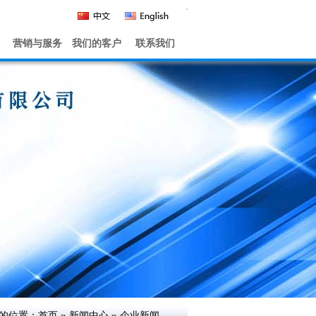
营销与服务
我们的客户
联系我们
的位置：
首页
»
新闻中心
»
企业新闻