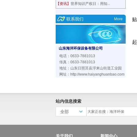
【资讯】
世界知识产权日：用知...
联系我们
More
贴
起
山东海洋环保设备有限公司
电话：0633-7881013
传真：0633-7881013
地址：山东日照莒县浮来山街道工业园
网址：
http://www.haiyanghuanbao.com
站内信息搜索
全部
关于我们
新闻中心